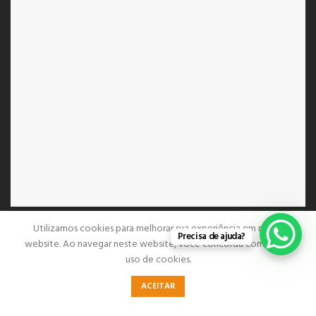
Utilizamos cookies para melhorar sua experiência em nosso
Precisa de ajuda?
website. Ao navegar neste website, você concorda com nosso
SAARA - MÓVEIS PARA ESCRITÓRIO
2023 CRIADO POR
PTEK
.
uso de cookies.
SOLUÇÕES PREMIUM PARA E-COMMERCE.
0
ACEITAR
Loja
Lista de desejos
Carrinho
Minha conta